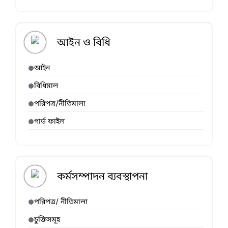
আইন ও বিধি
আইন
বিধিমাল
পরিপত্র/নীতিমালা
গার্ড ফাইল
কর্মসম্পাদন ব্যবস্থাপনা
পরিপত্র/ নীতিমালা
চুক্তিসমূহ