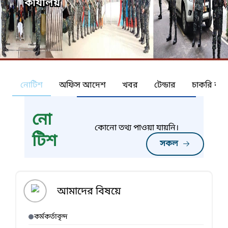
কার্যালয়
নোটিশ
অফিস আদেশ
খবর
টেন্ডার
চাকরি কর্ন
নো
কোনো তথ্য পাওয়া যায়নি।
টিশ
সকল
আমাদের বিষয়ে
কর্মকর্তাবৃন্দ