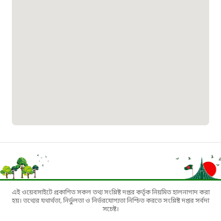
০১৯০৮৮৮৮৮৮৮
মাদকদ্রব্য নিয়ন্ত্রণ হটলাইন
১৬১১৩
জরুরী অভ্যন্তরীণ নৌ-পরিবহন হটলাইন
১৬৪৪৫
পাসপোর্ট বাতায়ন হটলাইন
১৬১৭১
এই ওয়েবসাইটে প্রকাশিত সকল তথ্য সংশ্লিষ্ট দপ্তর কর্তৃক নিয়মিত হালনাগাদ করা
বাংলাদেশ মুক্তিযোদ্ধা কল্যাণ ট্রাস্ট
হয়। তথ্যের যথার্থতা, নির্ভুলতা ও নির্ভরযোগ্যতা নিশ্চিত করতে সংশ্লিষ্ট দপ্তর সর্বদা
সচেষ্ট।